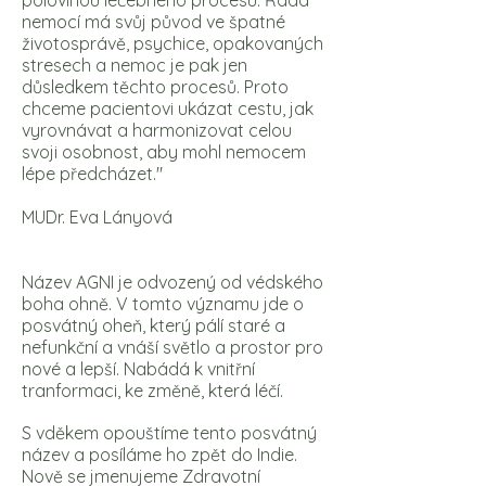
polovinou léčebného procesu. Řada
nemocí má svůj původ ve špatné
životosprávě, psychice, opakovaných
stresech a nemoc je pak jen
důsledkem těchto procesů. Proto
chceme pacientovi ukázat cestu,
jak
vyrovnávat a harmonizovat celou
svoji osobnost, aby mohl nemocem
lépe předcházet."
MUDr. Eva Lányová
Název AGNI je odvozený od védského
boha ohně. V tomto významu jde o
posvátný oheň, který pálí staré a
nefunkční a vnáší světlo a prostor pro
nové a lepší. Nabádá k vnitřní
tranformaci, ke změně, která léčí.
S vděkem opouštíme tento posvátný
název a posíláme ho zpět do Indie.
Nově se jmenujeme Zdravotní