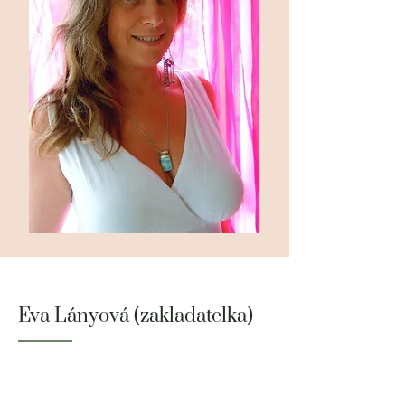
Eva Lányová (zakladatelka)
Narozena 8. 8. 1961. Vyrůstala s
velkou vášní pro filozofii, cestování a
novinařinu. Okolnosti ji zavedly ke