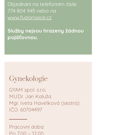
Objednání na telefonním čísle:
774 804 945
nebo na
www.fyziorosice.cz
Služby nejsou hrazeny žádnou
pojišťovnou.
Gynekologie
GYAM spol. s.r.o.
MUDr. Jan Kaluža
Mgr. Iveta Havelková (sestra)
IČO:
60704497
Pracovní doba:
Po 7.00 – 12.00