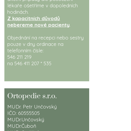
lékaře ošetříme v dopoledních
hodinách.
Z kapacitních důvodů
nebereme nové pacienty
.
Objednání na recepci nebo sestry
pouze v dny ordinace na
telefonním čísle:
546 211 219
na
546 411 207
* 535
Ortopedie s.r.o.
MUDr. Petr Unčovský
IČO:
60555505
MUDr.Unčovský
MUDr.Čuboň