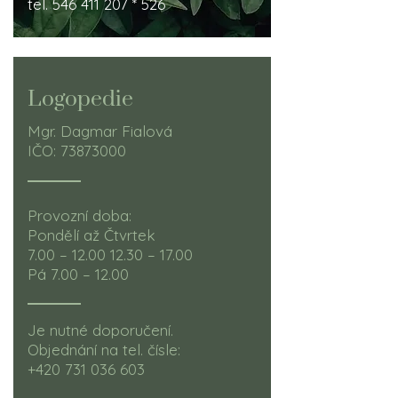
tel.
546 411 207
* 526​
Logopedie
Mgr. Dagmar Fialová
IČO: 73873000
Provozní doba:
Pondělí až Čtvrtek
7.00 –
12.00 12.30
– 17.00
Pá 7.00 – 12.00
Je nutné doporučení.
Objednání na tel. čísle:
+420 731 036 603