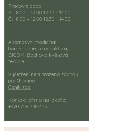
Pracovní doba:
Po 8.00 –
12.00 12.30 - 14.00
Čt 8.00 –
12.00 12.30 - 14.00
Alternativní medicína:
homeopatie, akupunktura,
BICOM, Bachova květová
terapie.
Vyšetření není hrazeno žádnou
pojišťovnou.
Ceník zde.
Kontakt přímo na lékaře:
+420 728 348 453