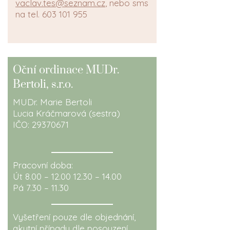
vaclav.tes@seznam.cz
, nebo sms
na tel.
603 101 955
č
O
ní ordinace
MUDr.
Bertoli, s.r.o.
MUDr. Marie Bertoli
Lucia Kráčmarová (sestra)
IČO:
29370671
Pracovní doba:
Út 8.00 –
12.00 12.30
– 14.00
Pá 7.30 – 11.30
Vyšetření pouze dle objednání,
akutní případy dle posouzení