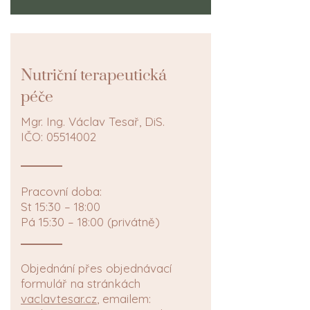
č
Nutri
ní terapeutická
č
pé
e
Mgr. Ing. Václav Tesař, DiS.
IČO:
05514002
Pracovní doba:
St 15:30 – 18:00
Pá 15:30 – 18:00 (privátně)
Objednání přes objednávací
formulář na stránkách
vaclavtesar.cz
, emailem: