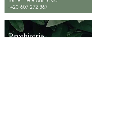
nutné.
Telefonní číslo:
+420 607 272 867
Psychiatrie
MUDr. Karolína Czeczotková
IČO:
11947951
Pracovní doba:
Po 7.45 – 15.00
Út 7.45 – 15.00
St 8.00 – 15.00
Čt 8.00 – 12.00
Psychiatrická ambulance pro
dospělé.
Objednávky na tel. čísle: