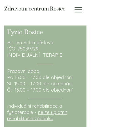
Zdravotní centrum Rosice
Fyzio Rosice
Bc. Iva Schimpfelová
IČO:
75039729
INDIVIDUÁLNÍ TERAPIE
Pracovní doba:
Po 15.00 – 17.00 dle objednání
St 15.00 – 17.00 dle objednání
Čt 15.00 – 17.00 dle objednání
Individuální rehabilitace a
fyzioterapie -
nelze uplatnit
rehabilitační žádanku
.