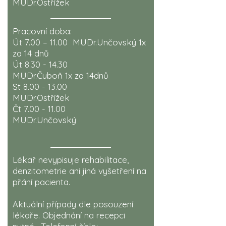
MUDr.Ostřížek
Pracovní doba:
Út 7.00 – 11.00 MUDr.Unčovský 1x
za 14 dnů
Út
8.30 - 14.30
MUDr.Čuboň 1x za 14dnů
St
8.00 - 13.00
MUDr.Ostřížek
Čt
7.00 - 11.00
MUDr.Unčovský
Lékař nevypisuje rehabilitace,
denzitometrie ani jiná vyšetření na
přání pacienta.
Aktuální případy dle posouzení
lékaře. Objednání na recepci